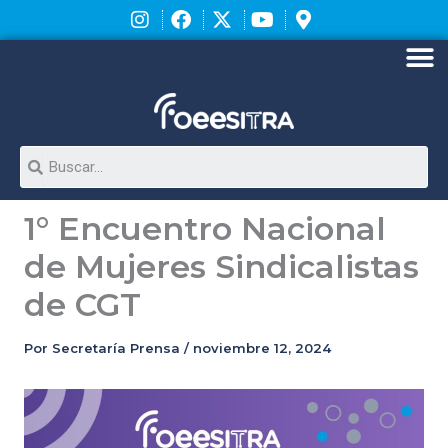
Ir
al
contenido
M
Search
1° Encuentro Nacional
de Mujeres Sindicalistas
de CGT
Por
Secretaría Prensa
/
noviembre 12, 2024