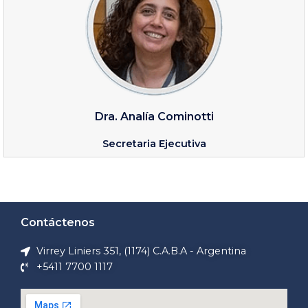
Dra. Analía Cominotti
Secretaria Ejecutiva
Contáctenos
Virrey Liniers 351, (1174) C.A.B.A - Argentina
+5411 7700 1117