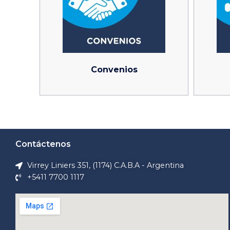
Convenios
Contáctenos
Virrey Liniers 351, (1174) C.A.B.A - Argentina
+5411 7700 1117