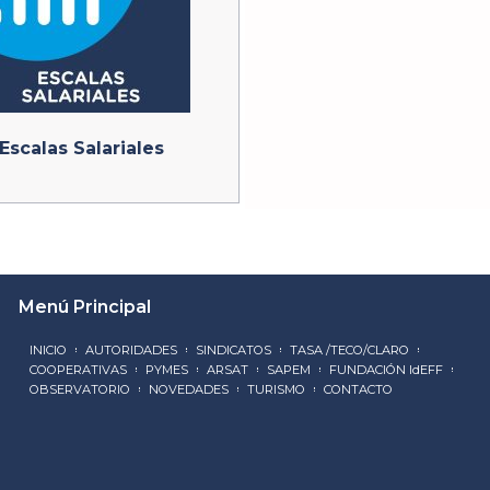
Escalas Salariales
Menú Principal
INICIO
AUTORIDADES
SINDICATOS
TASA /TECO/CLARO
COOPERATIVAS
PYMES
ARSAT
SAPEM
FUNDACIÓN IdEFF
OBSERVATORIO
NOVEDADES
TURISMO
CONTACTO