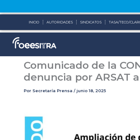
Ir
al
contenido
INICIO
AUTORIDADES
SINDICATOS
TASA/TECO/CLAR
Comunicado de la CON
denuncia por ARSAT an
Por
Secretaría Prensa
/
junio 18, 2025