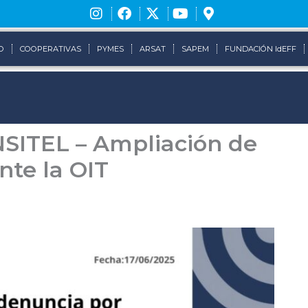
O
COOPERATIVAS
PYMES
ARSAT
SAPEM
FUNDACIÓN IdEFF
SITEL – Ampliación de
te la OIT