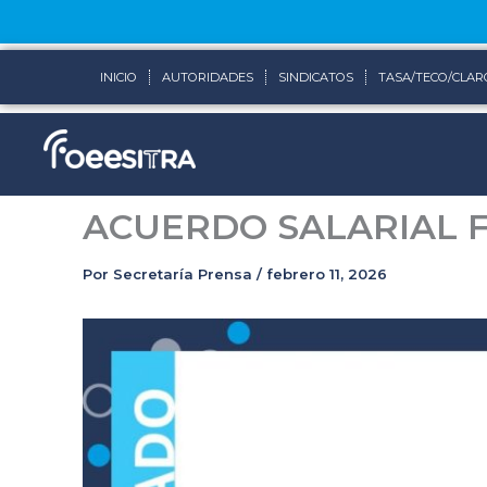
Ir
al
contenido
INICIO
AUTORIDADES
SINDICATOS
TASA/TECO/CLAR
ACUERDO SALARIAL 
Por
Secretaría Prensa
/
febrero 11, 2026