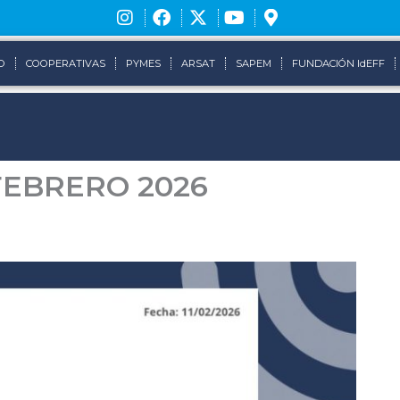
O
COOPERATIVAS
PYMES
ARSAT
SAPEM
FUNDACIÓN IdEFF
FEBRERO 2026