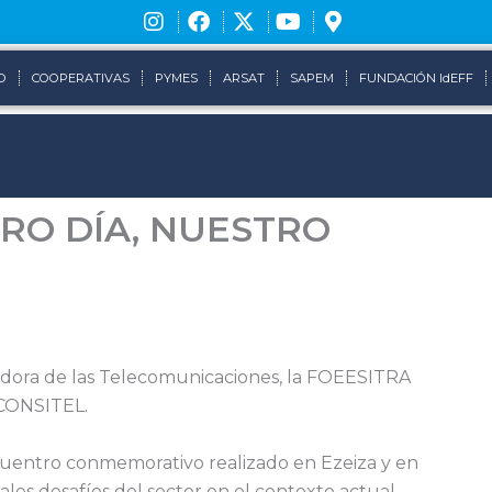
O
COOPERATIVAS
PYMES
ARSAT
SAPEM
FUNDACIÓN IdEFF
TRO DÍA, NUESTRO
jadora de las Telecomunicaciones, la FOEESITRA
a CONSITEL.
cuentro conmemorativo realizado en Ezeiza y en
les desafíos del sector en el contexto actual.