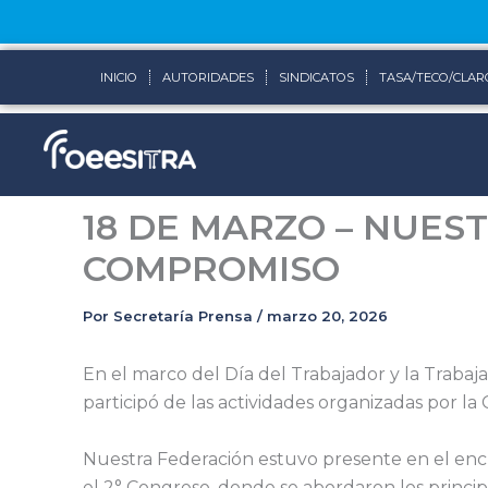
Ir
al
contenido
INICIO
AUTORIDADES
SINDICATOS
TASA/TECO/CLAR
18 DE MARZO – NUES
COMPROMISO
Por
Secretaría Prensa
/
marzo 20, 2026
En el marco del Día del Trabajador y la Traba
participó de las actividades organizadas por l
Nuestra Federación estuvo presente en el en
el 2° Congreso, donde se abordaron los principa