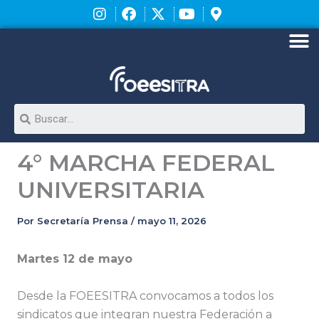
Ir
al
contenido
M
Search
4° MARCHA FEDERAL
UNIVERSITARIA
Por
Secretaría Prensa
/
mayo 11, 2026
Martes 12 de mayo
Desde la FOEESITRA convocamos a todos los
sindicatos que integran nuestra Federación a