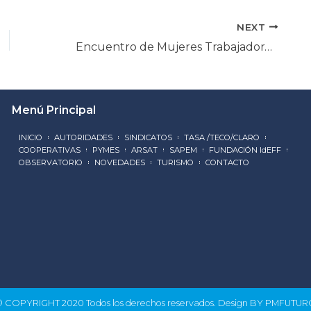
NEXT
Encuentro de Mujeres Trabajadoras Organizadas en la CGT Nacional
Menú Principal
INICIO
AUTORIDADES
SINDICATOS
TASA /TECO/CLARO
COOPERATIVAS
PYMES
ARSAT
SAPEM
FUNDACIÓN IdEFF
OBSERVATORIO
NOVEDADES
TURISMO
CONTACTO
 COPYRIGHT 2020 Todos los derechos reservados. Design BY PMFUTU