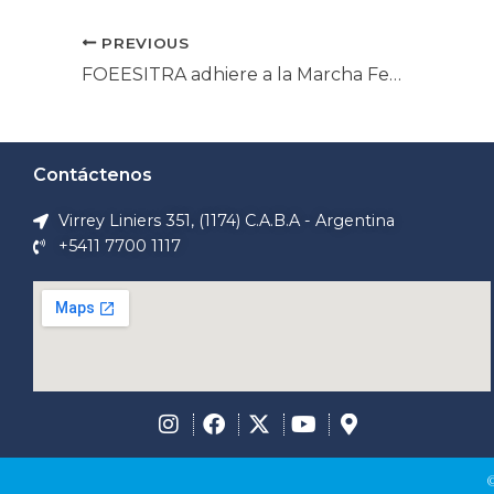
PREVIOUS
FOEESITRA adhiere a la Marcha Federal Universitaria del 2 de octubre, en defensa de la Educación Pública
Contáctenos
Virrey Liniers 351, (1174) C.A.B.A - Argentina
+5411 7700 1117
©