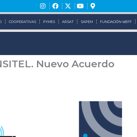
O
COOPERATIVAS
PYMES
ARSAT
SAPEM
FUNDACIÓN IdEFF
NSITEL. Nuevo Acuerdo