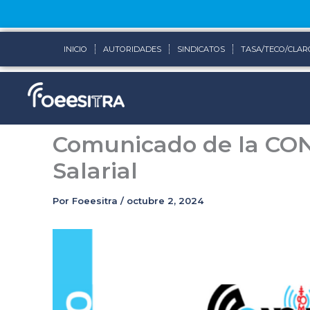
Ir
al
contenido
INICIO
AUTORIDADES
SINDICATOS
TASA/TECO/CLAR
Comunicado de la CO
Salarial
Por
Foeesitra
/
octubre 2, 2024