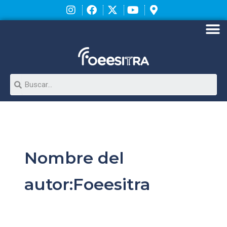
Ir
al
contenido
M
Search
Nombre del
autor:Foeesitra