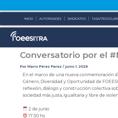
Ir
al
contenido
INICIO
AUTORIDADES
SINDICATOS
TASA/TECO/CLAR
Conversatorio por el
Por
Mario Pérez Perez
/
junio 1, 2026
En el marco de una nueva conmemoración del
Género, Diversidad y Oportunidad de FOEESIT
reflexión, diálogo y construcción colectiva so
sociedad más justa, igualitaria y libre de violen
2 de junio
17:30 hs