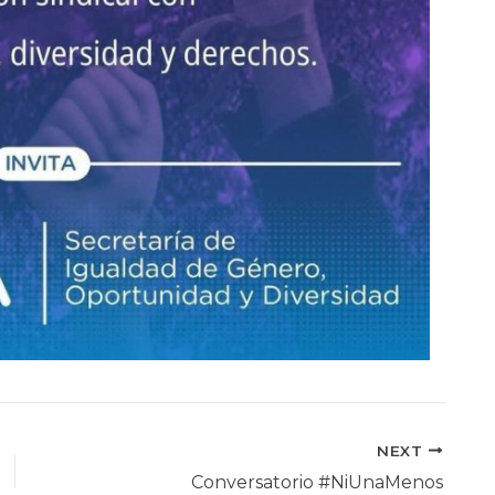
NEXT
Conversatorio #NiUnaMenos