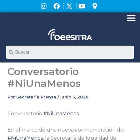
Ir
al
contenido
M
Search
Conversatorio
#NiUnaMenos
Por
Secretaría Prensa
/
junio 3, 2026
Conversatorio
#NiUnaMenos
En el marco de una nueva conmemoración del
#NiUnaMenos
, la Secretaría de Igualdad de