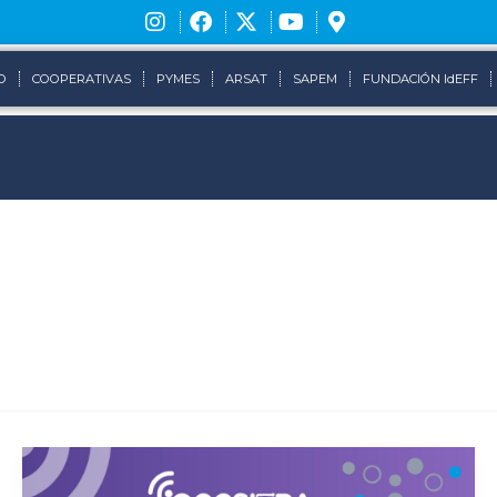
O
COOPERATIVAS
PYMES
ARSAT
SAPEM
FUNDACIÓN IdEFF