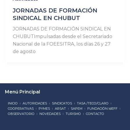
JORNADAS DE FORMACIÓN
SINDICAL EN CHUBUT
JORNADAS DE FORMACIÓN SINDICAL EN
CHUBUTImpulsadas desde el Secretariado
Nacional de la FOEESITRA, los días 26 y 27
de agosto
Menú Principal
INICIO
AUTORIDADES
SINDICATOS
TASA /TECO/CLARO
COOPERATIVAS
PYMES
ARSAT
SAPEM
FUNDACIÓN IdEFF
OBSERVATORIO
NOVEDADES
TURISMO
CONTACTO